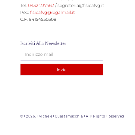
Tel.
0432 237462
/ segreteria
@fisicafvg.it
Pec:
fisicafvg@legalmail.it
C.F. 94154550308
Iscriviti Alla Newsletter
Invia
©+2026,+Michele+Guastamacchia,+All+Rights+Reserved