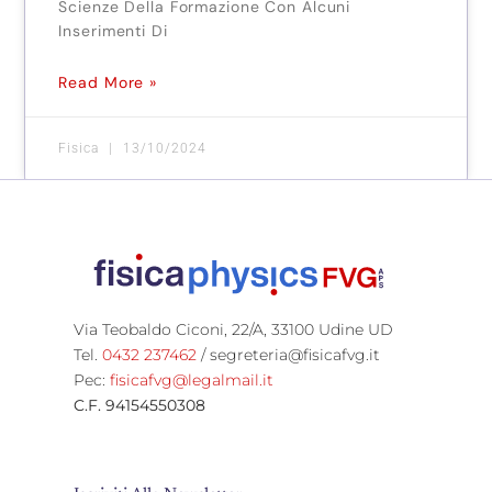
Scienze Della Formazione Con Alcuni
Inserimenti Di
Read More »
Fisica
13/10/2024
Via Teobaldo Ciconi, 22/A, 33100 Udine UD
Tel.
0432 237462
/ segreteria
@fisicafvg.it
Pec:
fisicafvg@legalmail.it
C.F. 94154550308