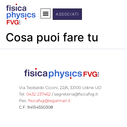
ASSOCIATI
Cosa puoi fare tu
Via Teobaldo Ciconi, 22/A, 33100 Udine UD
Tel.
0432 237462
/ segreteria
@fisicafvg.it
Pec:
fisicafvg@legalmail.it
C.F. 94154550308