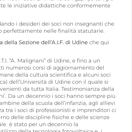
utte le iniziative didattiche conformemente
ando i desideri dei soci non insegnanti che
o perfettamente nelle finalità statutarie.
 della Sezione dell’A.I.F. di Udine
che qui
.T.I. “A. Malignani” di Udine, e fino a un
tti numerosi corsi di aggiornamento del
mane della cultura scientifica e alcuni soci
ca) dell’Università di Udine con il quale si
venienti da tutta Italia. Testimonianza della
nani’. Da un decennio i soci hanno sempre più
bambine della scuola dell’infanzia, agli allievi
a tra i soci di professionisti e imprenditori ci
rno delle discipline fisiche e delle scienze
rale è stato per un decennio la
ilizzo della tecnologia fotovoltaica e i