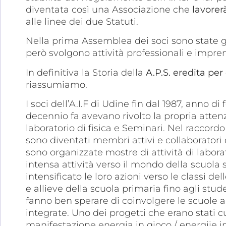
diventata così una Associazione che
lavorer
alle linee dei due Statuti.
Nella prima Assemblea dei soci sono state g
però svolgono attività professionali e imprend
In definitiva la Storia della
A.P.S. eredita per
riassumiamo.
I soci dell’A.I.F di Udine fin dal 1987, anno d
decennio fa avevano rivolto la propria atte
laboratorio di fisica e Seminari. Nel raccordo
sono diventati membri attivi e collaboratori d
sono organizzate mostre di attività di labora
intensa attività verso il mondo della scuola
intensificato le loro azioni verso le classi de
e allieve della scuola primaria fino agli stude
fanno ben sperare di coinvolgere le scuole anc
integrate. Uno dei progetti che erano stati c
manifestazione energia in gioco / energjie in