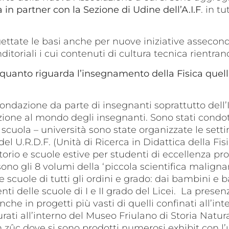
à in partner con la Sezione di Udine dell’A.I.F
. in t
ettate le basi anche per nuove iniziative assecond
itoriali i cui contenuti di cultura tecnica rientran
 quanto riguarda l’insegnamento della Fisica quella
i fondazione da parte di insegnanti soprattutto dell’I
nzione al mondo degli insegnanti. Sono stati condo
 scuola – università sono state organizzate le setti
el U.R.D.F. (Unità di Ricerca in Didattica della Fisi
torio e scuole estive per studenti di eccellenza pro
 sono gli 8 volumi della ‘piccola scientifica malig
lle scuole di tutti gli ordini e grado: dai bambini e 
nti delle scuole di I e II grado del Licei. La presenz
he in progetti più vasti di quelli confinati all’inte
urati all’interno del Museo Friulano di Storia Natu
 zûc dove si sono prodotti numerosi exhibit con l’ut