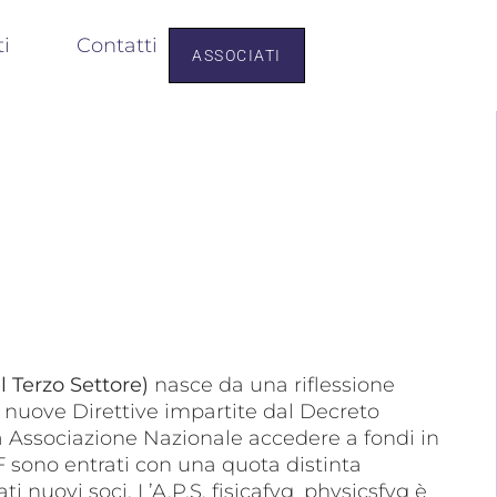
ti
Contatti
ASSOCIATI
l Terzo Settore)
nasce da una riflessione
e nuove Direttive impartite dal Decreto
na Associazione Nazionale accedere a fondi in
.F sono entrati con una quota distinta
i nuovi soci. L’A.P.S. fisicafvg_physicsfvg è